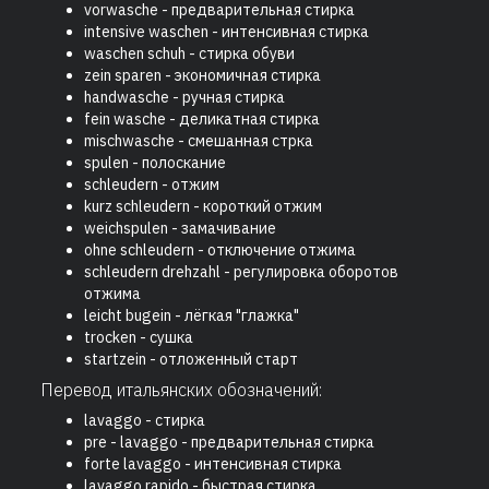
vorwasche - предварительная стирка
intensive waschen - интенсивная стирка
waschen schuh - стирка обуви
zein sparen - экономичная стирка
handwasche - ручная стирка
fein wasche - деликатная стирка
mischwasche - смешанная стрка
spulen - полоскание
schleudern - отжим
kurz schleudern - короткий отжим
weichspulen - замачивание
ohne schleudern - отключение отжима
schleudern drehzahl - регулировка оборотов
отжима
leicht bugein - лёгкая "глажка"
trocken - сушка
startzein - отложенный старт
Перевод итальянских обозначений:
lavaggo - стирка
pre - lavaggo - предварительная стирка
forte lavaggo - интенсивная стирка
lavaggo rapido - быстрая стирка