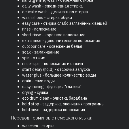
hand (gentle) wash - бережная стирка
daily wash - ежедневная стирка
delicate wash - деликатная стирка
wash shoes - стирка обуви
easy care - стирка слабо загязнённых вещей
rinse - полоскание
short rinse - короткое полоскание
extra rinse - дополнительное полоскание
outdoor care - освежение белья
soak - замачивание
spin - отжим
rinse+spin - полоскание и отжим
start delay (hold) - отсрочка запуска
water plus - большее количество воды
drain - слив воды
easy ironing - функция "глажки"
drying - сушка
eco drum clean - очистка барабана
hold stop - задержка окончания программы
hold rinse - задержка полоскания
Перевод терминов с немецкого языка:
waschen - стирка