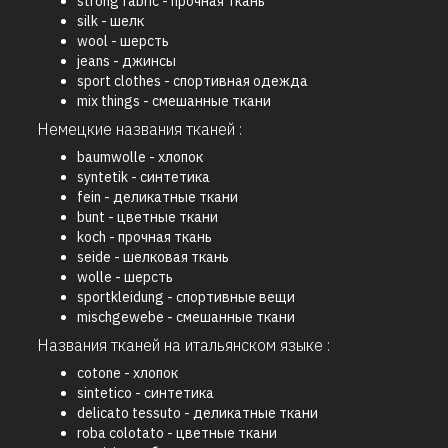
strong fabric - прочная ткань
silk - шелк
wool - шерсть
jeans - джинсы
sport clothes - спортивная одежда
mix things - смешанные ткани
Немецкие названия тканей :
baumwolle - хлопок
syntetik - синтетика
fein - деликатные ткани
bunt - цветные ткани
koch - прочная ткань
seide - шелковая ткань
wolle - шерсть
sportkleidung - спортивные вещи
mischgewebe - смешанные ткани
Названия тканей на итальянском языке :
cotone - хлопок
sintetico - синтетика
delicato tessuto - деликатные ткани
roba colotato - цветные ткани