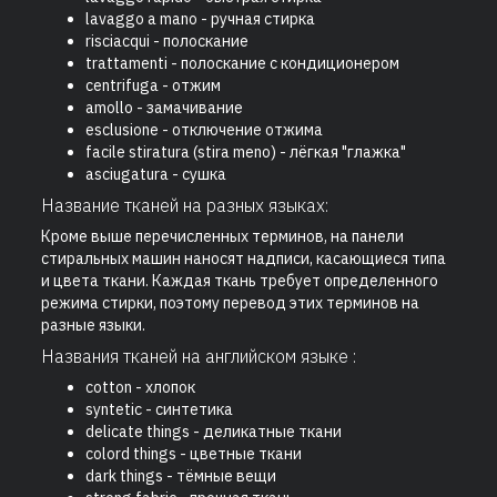
lavaggo a mano - ручная стирка
risciacqui - полоскание
trattamenti - полоскание с кондиционером
centrifuga - отжим
amollo - замачивание
esclusione - отключение отжима
facile stiratura (stira meno) - лёгкая "глажка"
asciugatura - сушка
Название тканей на разных языках:
Кроме выше перечисленных терминов, на панели
стиральных машин наносят надписи, касающиеся типа
и цвета ткани. Каждая ткань требует определенного
режима стирки, поэтому перевод этих терминов на
разные языки.
Названия тканей на английском языке :
cotton - хлопок
syntetic - синтетика
delicate things - деликатные ткани
colord things - цветные ткани
dark things - тёмные вещи