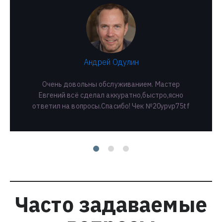
Андрей Одулин
Очень довольны обслуживанием. Мастер
Евгений всё сделал аккуратно,быстро,ясно
ответил на вопросы.Спасибо! Чек №20ypvp75tf
Часто задаваемые