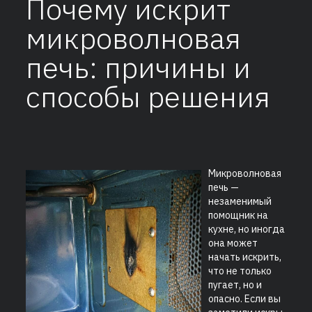
Почему искрит
микроволновая
печь: причины и
способы решения
Микроволновая
печь —
незаменимый
помощник на
кухне, но иногда
она может
начать искрить,
что не только
пугает, но и
опасно. Если вы