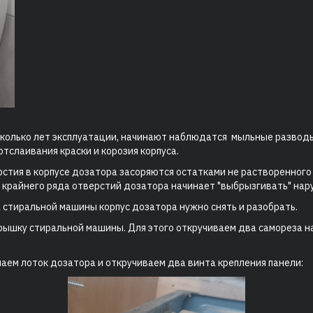
сколько лет эксплуатации, начинают наблюдатся мыльные разводы
отслаивания краски и корозия корпуса.
верстия в корпусе дозатора засоряются остатками не растворенног
 крайнего ряда отверстий дозатора начинает "выбрызгивать" нар
 стиральной машины корпус дозатора нужно снять и разобрать.
рышку стиральной машины. Для этого откручиваем два самореза н
аем лоток дозатора и откручиваем два винта крепления панели: